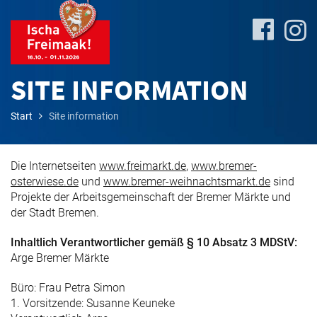
SITE INFORMATION
Start
Site information
Site-
Plan
Die Internetseiten
www.freimarkt.de
,
www.bremer-
&
osterwiese.de
und
www.bremer-weihnachtsmarkt.de
sind
Attractions
Projekte der Arbeitsgemeinschaft der Bremer Märkte und
der Stadt Bremen.
Travel
Inhaltlich Verantwortlicher gemäß § 10 Absatz 3 MDStV:
&
Arge Bremer Märkte
P+R
Büro: Frau Petra Simon
1. Vorsitzende: Susanne Keuneke