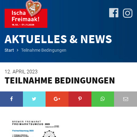
AKTUELLES & NEWS
Start
Teilnahme Bedingungen
Site-
Plan
12. APRIL 2023
&
TEILNAHME BEDINGUNGEN
Attractions
Travel
&
P+R