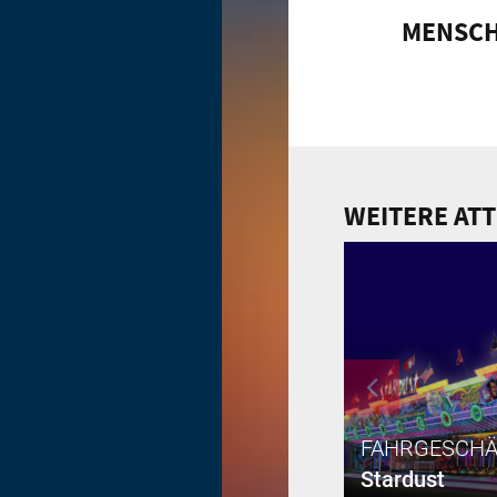
MENSCH
WEITERE ATT
FAHRGESCHÄ
Stardust